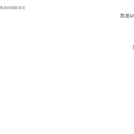
凯发k8国际首页
凯发k