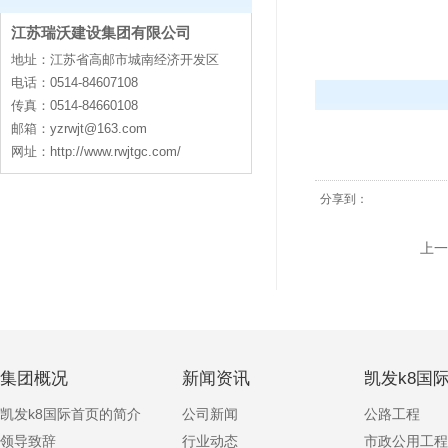
江苏瑞沃建设集团有限公司
contact
地址：江苏省高邮市城南经济开发区
电话：0514-84607108
传真：0514-84660108
邮箱：
yzrwjt@163.com
网址：http://www.rwjtgc.com/
分享到：
上一
集团概况
新闻资讯
凯发k8国
凯发k8国际首页的简介
公司新闻
公路工程
领导致辞
行业动态
市政公用工程