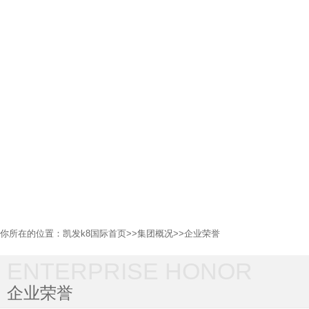
你所在的位置：
凯发k8国际首页
>>
集团概况
>>
企业荣誉
ENTERPRISE HONOR
企业荣誉