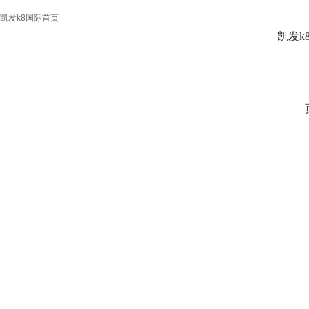
凯发k8国际首页
凯发k