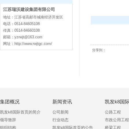
江苏瑞沃建设集团有限公司
contact
地址：江苏省高邮市城南经济开发区
电话：0514-84605108
传真：0514-84660108
邮箱：
yzrwjt@163.com
网址：http://www.rwjtgc.com/
分享到：
集团概况
新闻资讯
凯发k8国
凯发k8国际首页的简介
公司新闻
公路工程
领导致辞
行业动态
市政公用工程
组织结构
凯发k8国际首页的公告
桥梁工程