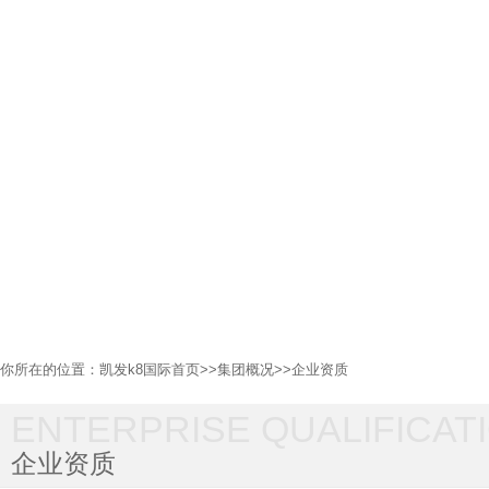
你所在的位置：
凯发k8国际首页
>>
集团概况
>>
企业资质
ENTERPRISE QUALIFICAT
企业资质