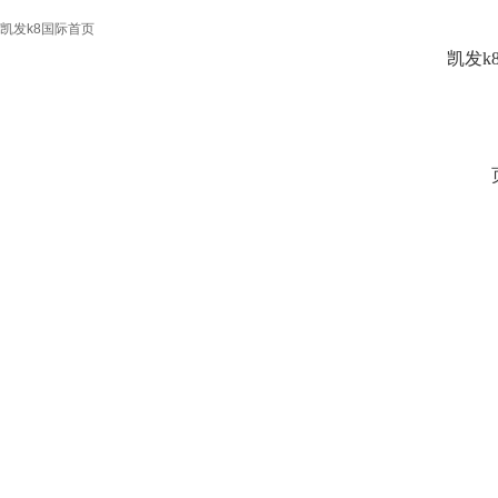
凯发k8国际首页
凯发k