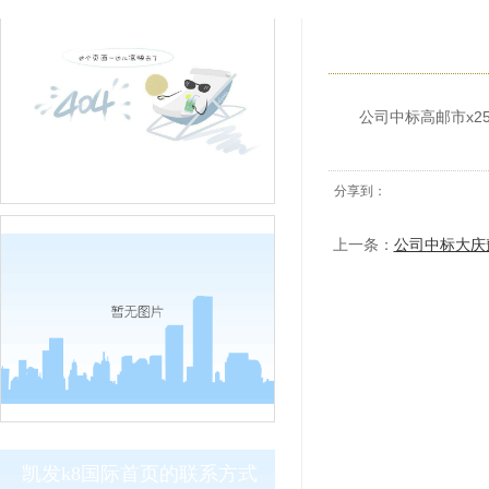
公司中标高邮市x2
分享到：
上一条：
公司中标大庆
凯发k8国际首页的联系方式