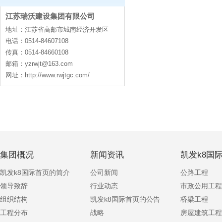
江苏瑞沃建设集团有限公司
contact
地址：江苏省高邮市城南经济开发区
电话：0514-84607108
传真：0514-84660108
邮箱：
yzrwjt@163.com
网址：http://www.rwjtgc.com/
集团概况
新闻资讯
凯发k8国
凯发k8国际首页的简介
公司新闻
公路工程
领导致辞
行业动态
市政公用工程
组织结构
凯发k8国际首页的公告
桥梁工程
工程分布
战略
房屋建筑工程