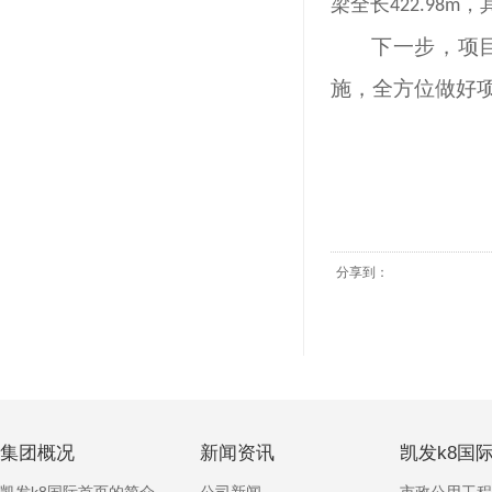
梁全长
，
422.98m
下一步，项
施，全方位做好
分享到：
集团概况
新闻资讯
凯发k8国