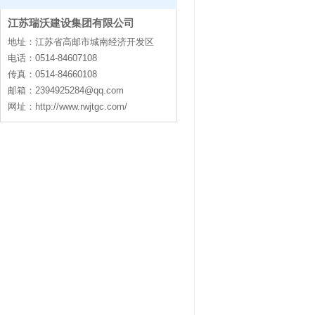
江苏瑞沃建设集团有限公司
contact
地址：江苏省高邮市城南经济开发区
电话：0514-84607108
传真：0514-84660108
邮箱：
2394925284@qq.com
网址：http://www.rwjtgc.com/