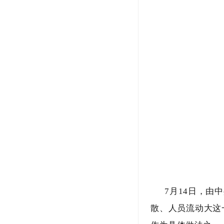
7月14日
，由中
散、人员流动大这