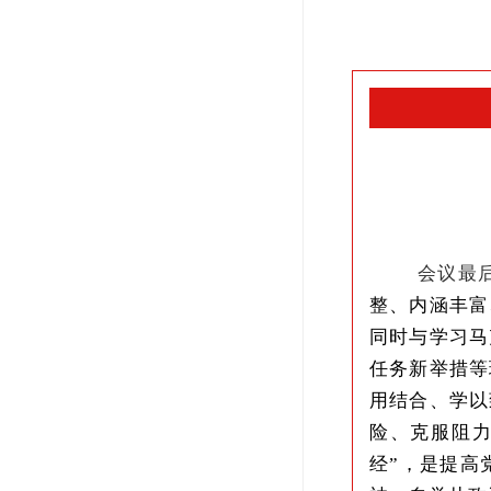
会议最
整、内涵丰富
同
时与
学习马
任务新举措
等
用结合、学以
险、克服阻
经”，是提高