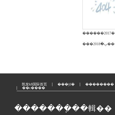
������2017��
���
凯发k8国际首页
���ÿſ�
��������
��ϵ����
�������ֽ��輯��