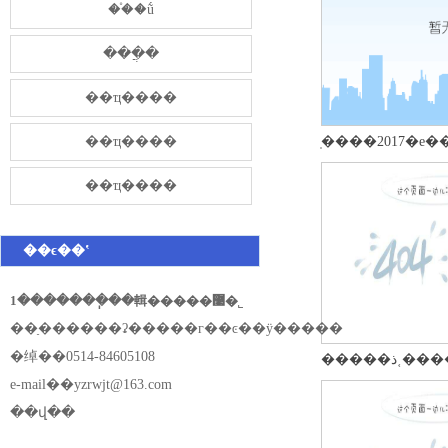
��֯�ṹ
���̷ֲ�
��ҵ����
��ҵ����
��ҵ����
��ϵ��ʽ
1�������ֽ��輯�����޹�˾
��ַ������ʡ�����г��ͼ��ÿ�����
�绰��0514-84605108
e-mail��
yzrwjt@163.com
��վ��