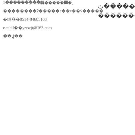
1�������ֽ��輯�����޹�˾
����ٿ�������̸�ᣬ�ӱ�ʡ��������э��᳤����⡢�����н���ֳǽ
��ַ������ʡ�����г��ͼ��ÿ�����
�������
�绰��0514-84605108
e-mail��
yzrwjt@163.com
��վ��