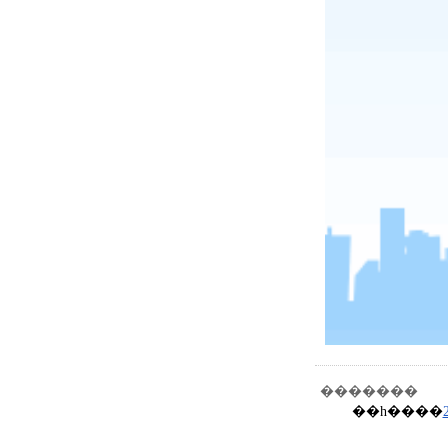
�������
��һ����