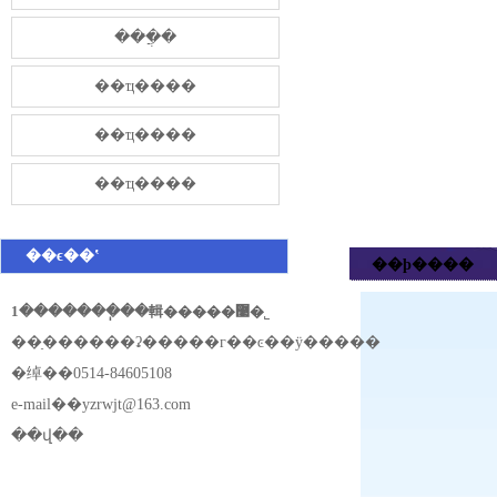
���̷ֲ�
��ҵ����
��ҵ����
��ҵ����
��ϵ��ʽ
��ϸ����
1�������ֽ��輯�����޹�˾
��ַ������ʡ�����г��ͼ��ÿ�����
�绰��0514-84605108
e-mail��
yzrwjt@163.com
��վ��