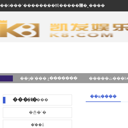
��ӭ���ʽ������ֽ��輯�����޹�˾����
��ʒ�ʹ��� չ�������
��ҵ����
���ÿſ�
��˾���
�쵼�´�
��֯�ṹ