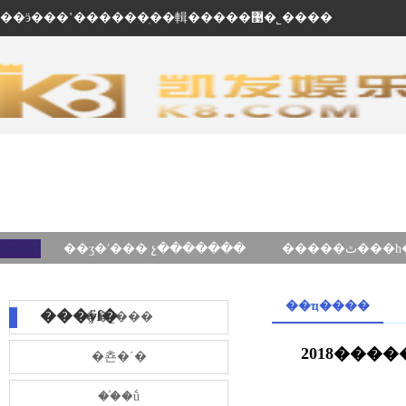
��ӭ���ʽ������ֽ��輯�����޹�˾����
��ʒ�ʹ��� չ�������
��ҵ����
���ÿſ�
��˾���
2018���
�쵼�´�
��֯�ṹ