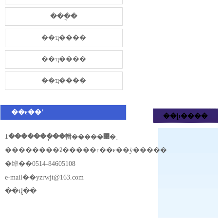
���̷ֲ�
��ҵ����
��ҵ����
��ҵ����
��ϵ��ʽ
��ϸ����
1�������ֽ��輯�����޹�˾
��ַ������ʡ�����г��ͼ��ÿ�����
�绰��0514-84605108
e-mail��
yzrwjt@163.com
��վ��