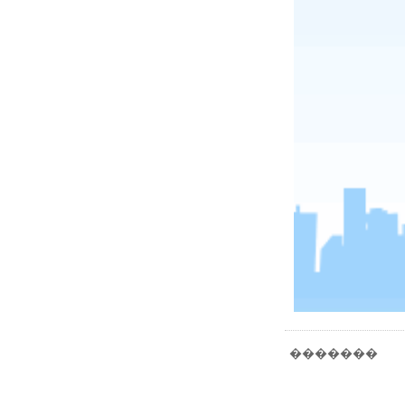
�������