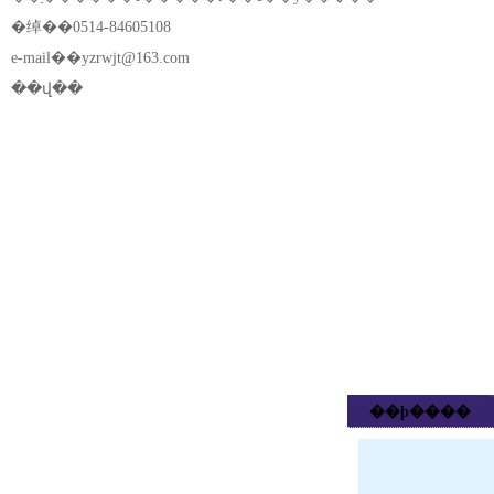
�绰��0514-84605108
e-mail��
yzrwjt@163.com
��վ��
��ϸ����