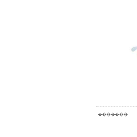
�������