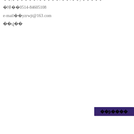
�绰��0514-84605108
e-mail��
yzrwjt@163.com
��վ��
��ϸ����