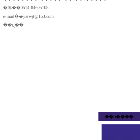
�绰��0514-84605108
e-mail��
yzrwjt@163.com
��վ��
��ϸ����