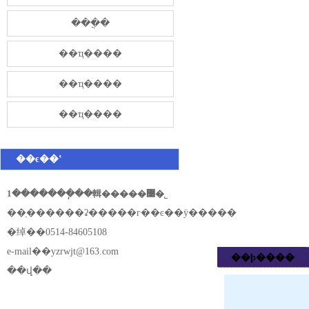
���̷ֲ�
��ҵ����
��ҵ����
��ҵ����
��ϵ��ʽ
1�������ֽ��輯�����޹�˾
��ַ������ʡ�����г��ͼ��ÿ�����
�绰��0514-84605108
e-mail��
yzrwjt@163.com
��ϸ����
��վ��