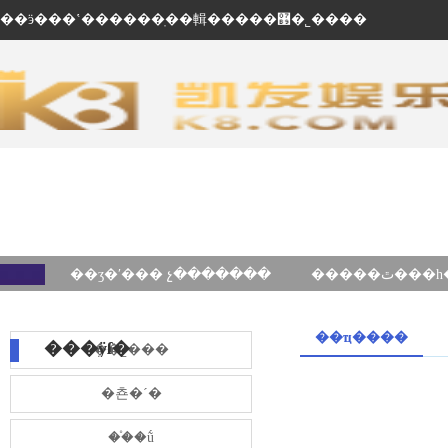
��ӭ���ʽ������ֽ��輯�����޹�˾����
��ʒ�ʹ��� չ�������
��ҵ����
���ÿſ�
��˾���
�쵼�´�
��֯�ṹ