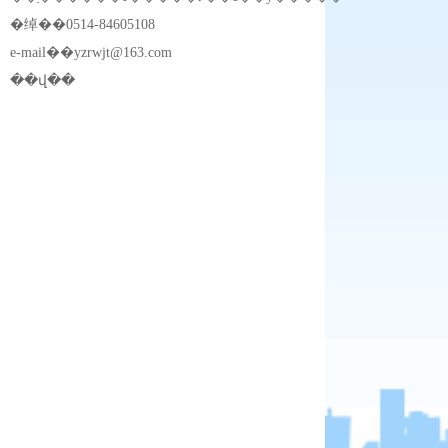
�绰��0514-84605108
e-mail��
yzrwjt@163.com
��վ��