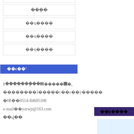
���̷ֲ�
��ҵ����
��ҵ����
��ҵ����
��ϵ��ʽ
1�������ֽ��輯�����޹�˾
��ַ������ʡ�����г��ͼ��ÿ�����
�绰��0514-84605108
e-mail��
yzrwjt@163.com
��ϸ����
��վ��