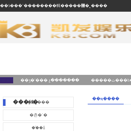
��ӭ���ʽ������ֽ��輯�����޹�˾����
��ʒ�ʹ��� չ�������
��ҵ����
���ÿſ�
��˾���
�쵼�´�
��֯�ṹ