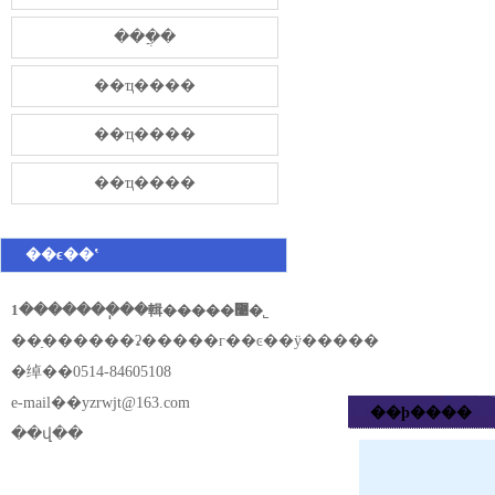
���̷ֲ�
��ҵ����
��ҵ����
��ҵ����
��ϵ��ʽ
1�������ֽ��輯�����޹�˾
��ַ������ʡ�����г��ͼ��ÿ�����
�绰��0514-84605108
e-mail��
yzrwjt@163.com
��ϸ����
��վ��