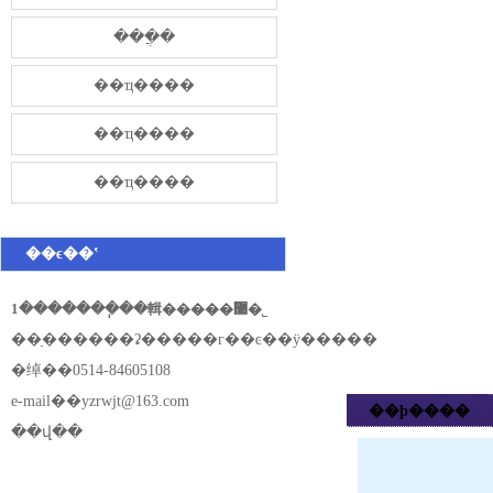
���̷ֲ�
��ҵ����
��ҵ����
��ҵ����
��ϵ��ʽ
1�������ֽ��輯�����޹�˾
��ַ������ʡ�����г��ͼ��ÿ�����
�绰��0514-84605108
e-mail��
yzrwjt@163.com
��ϸ����
��վ��