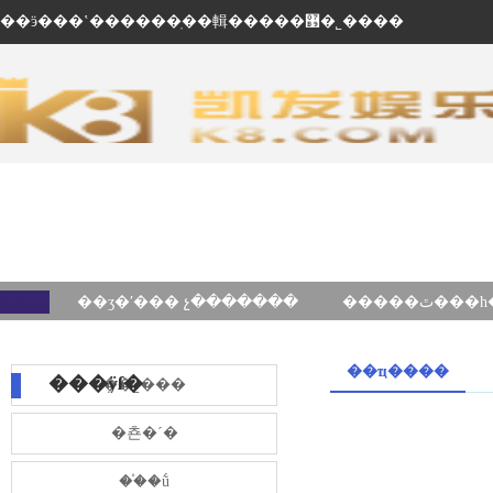
��ӭ���ʽ������ֽ��輯�����޹�˾����
��ʒ�ʹ��� չ�������
��ҵ����
���ÿſ�
��˾���
�쵼�´�
��֯�ṹ