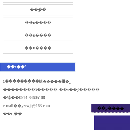
���̷ֲ�
��ҵ����
��ҵ����
��ҵ����
��ϵ��ʽ
1�������ֽ��輯�����޹�˾
��ַ������ʡ�����г��ͼ��ÿ�����
�绰��0514-84605108
e-mail��
yzrwjt@163.com
��ϸ����
��վ��