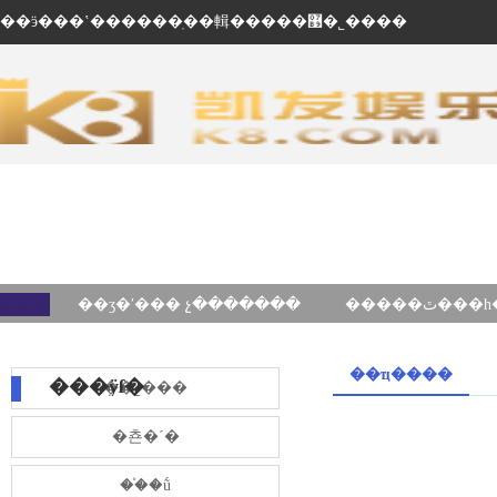
��ӭ���ʽ������ֽ��輯�����޹�˾����
��ʒ�ʹ��� չ�������
��ҵ����
���ÿſ�
��˾���
�쵼�´�
��֯�ṹ