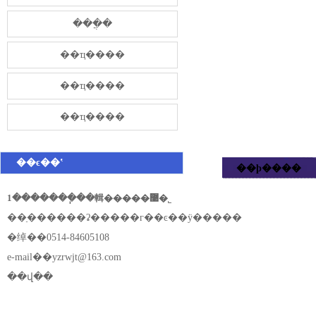
���̷ֲ�
��ҵ����
��ҵ����
��ҵ����
��ϵ��ʽ
��ϸ����
1�������ֽ��輯�����޹�˾
��ַ������ʡ�����г��ͼ��ÿ�����
�绰��0514-84605108
e-mail��
yzrwjt@163.com
��վ��