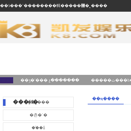
��ӭ���ʽ������ֽ��輯�����޹�˾����
��ʒ�ʹ��� չ�������
��ҵ����
���ÿſ�
��˾���
�쵼�´�
��֯�ṹ