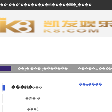
��ӭ���ʽ������ֽ��輯�����޹�˾����
��ʒ�ʹ��� չ�������
��ҵ����
���ÿſ�
��˾���
�쵼�´�
��֯�ṹ