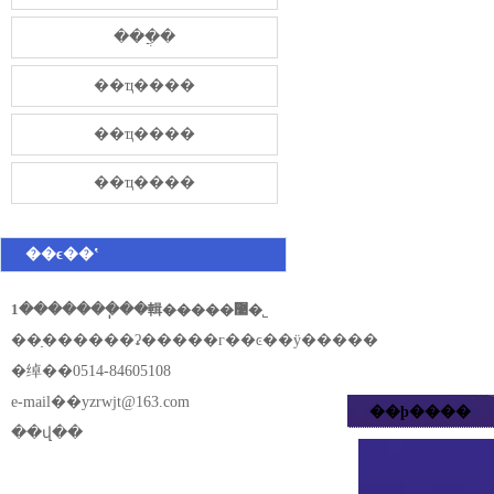
���̷ֲ�
��ҵ����
��ҵ����
��ҵ����
��ϵ��ʽ
1�������ֽ��輯�����޹�˾
��ַ������ʡ�����г��ͼ��ÿ�����
�绰��0514-84605108
e-mail��
yzrwjt@163.com
��ϸ����
��վ��