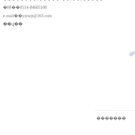
�绰��0514-84605108
e-mail��
yzrwjt@163.com
��վ��
�������