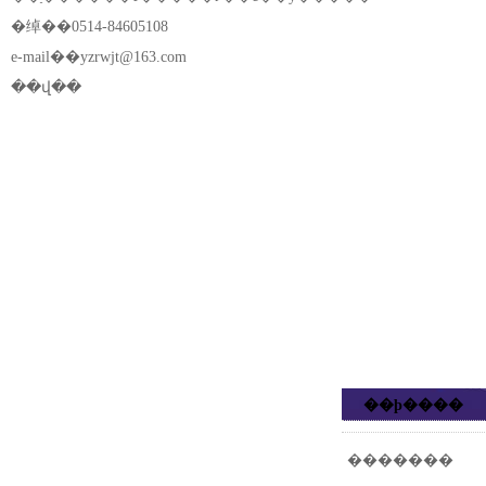
�绰��0514-84605108
e-mail��
yzrwjt@163.com
��վ��
��ϸ����
�������