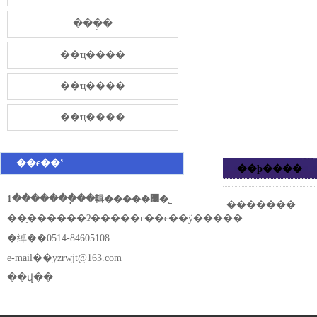
���̷ֲ�
��ҵ����
��ҵ����
��ҵ����
��ϵ��ʽ
��ϸ����
1�������ֽ��輯�����޹�˾
�������
��ַ������ʡ�����г��ͼ��ÿ�����
�绰��0514-84605108
e-mail��
yzrwjt@163.com
��վ��