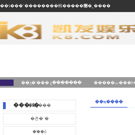
��ӭ���ʽ������ֽ��輯�����޹�˾����
��ʒ�ʹ��� չ�������
��ҵ����
���ÿſ�
��˾���
�쵼�´�
��֯�ṹ