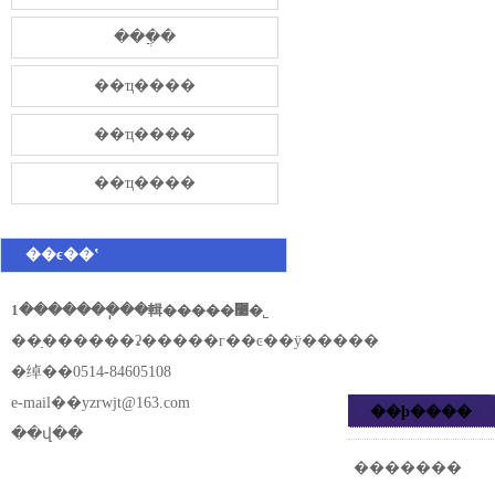
���̷ֲ�
��ҵ����
��ҵ����
��ҵ����
��ϵ��ʽ
1�������ֽ��輯�����޹�˾
��ַ������ʡ�����г��ͼ��ÿ�����
�绰��0514-84605108
e-mail��
yzrwjt@163.com
��ϸ����
��վ��
�������