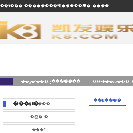
��ӭ���ʽ������ֽ��輯�����޹�˾����
��ʒ�ʹ��� չ�������
��ҵ����
���ÿſ�
��˾���
�쵼�´�
��֯�ṹ