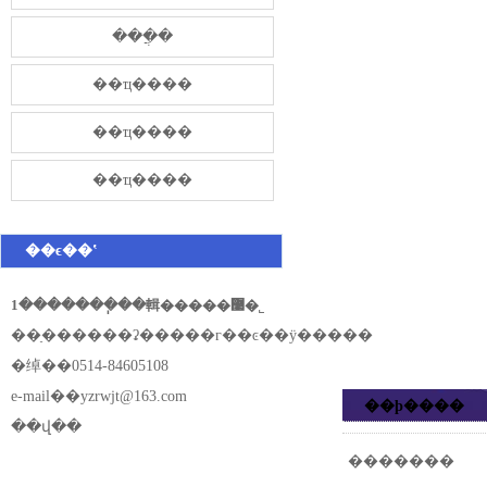
���̷ֲ�
��ҵ����
��ҵ����
��ҵ����
��ϵ��ʽ
1�������ֽ��輯�����޹�˾
��ַ������ʡ�����г��ͼ��ÿ�����
�绰��0514-84605108
e-mail��
yzrwjt@163.com
��ϸ����
��վ��
�������