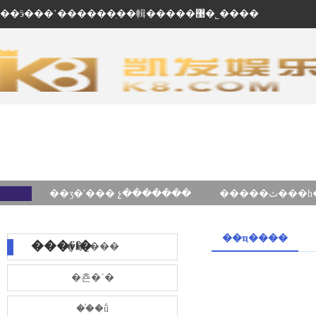
��ӭ���ʽ������ֽ��輯�����޹�˾����
��ʒ�ʹ��� չ�������
��ҵ����
���ÿſ�
��˾���
�쵼�´�
��֯�ṹ