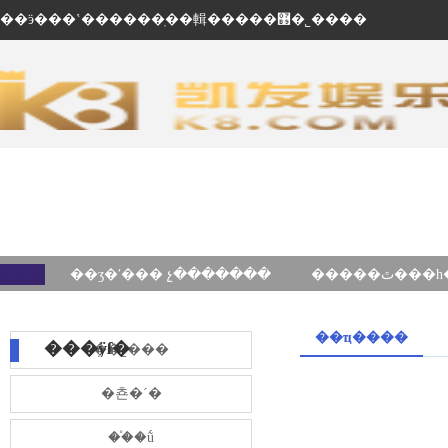
��ӭ���ʽ������ֽ��輯�����޹�˾����
��ʒ�ʹ��� չ�������
��ҵ����
���ÿſ�
��˾���
�쵼�´�
��֯�ṹ