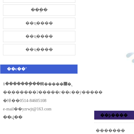
���̷ֲ�
��ҵ����
��ҵ����
��ҵ����
��ϵ��ʽ
1�������ֽ��輯�����޹�˾
��ַ������ʡ�����г��ͼ��ÿ�����
�绰��0514-84605108
e-mail��
yzrwjt@163.com
��ϸ����
��վ��
�������