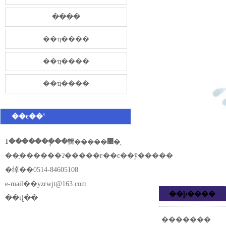
���̷ֲ�
��ҵ����
��ҵ����
��ҵ����
��ϵ��ʽ
1�������ֽ��輯�����޹�˾
��ַ������ʡ�����г��ͼ��ÿ�����
�绰��0514-84605108
e-mail��
yzrwjt@163.com
��ϸ����
��վ��
�������