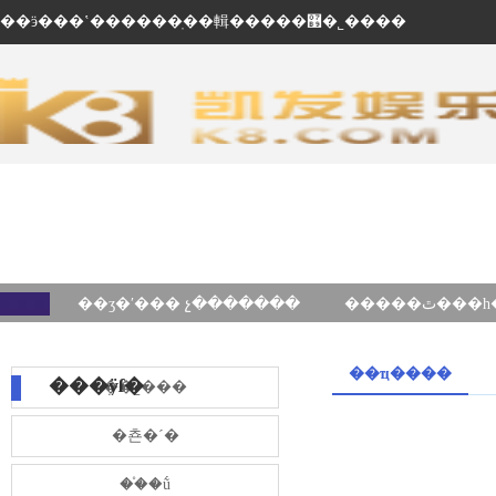
��ӭ���ʽ������ֽ��輯�����޹�˾����
��ʒ�ʹ��� չ�������
��ҵ����
���ÿſ�
��˾���
�쵼�´�
��֯�ṹ