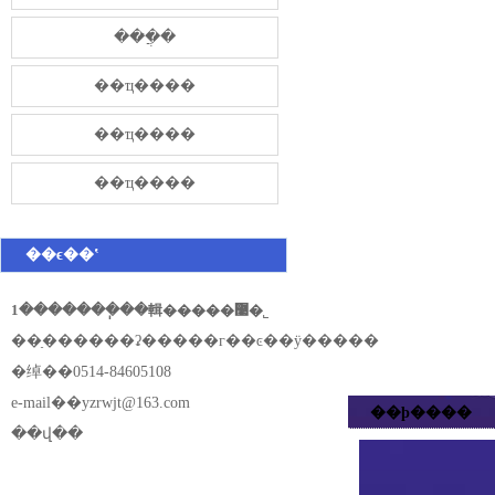
���̷ֲ�
��ҵ����
��ҵ����
��ҵ����
��ϵ��ʽ
1�������ֽ��輯�����޹�˾
��ַ������ʡ�����г��ͼ��ÿ�����
�绰��0514-84605108
e-mail��
yzrwjt@163.com
��ϸ����
��վ��