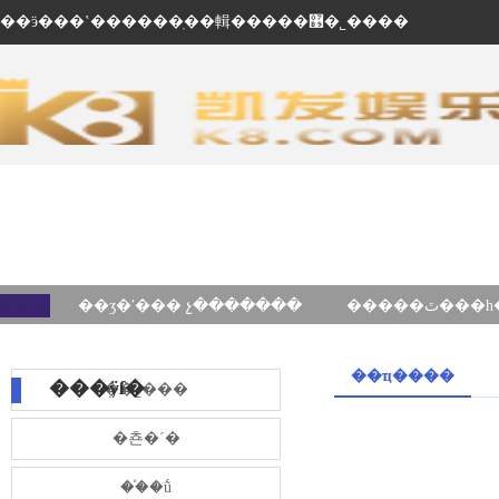
��ӭ���ʽ������ֽ��輯�����޹�˾����
��ʒ�ʹ��� չ�������
��ҵ����
���ÿſ�
��˾���
�쵼�´�
��֯�ṹ