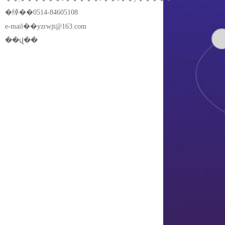
�绰��0514-84605108
e-mail��
yzrwjt@163.com
��վ��