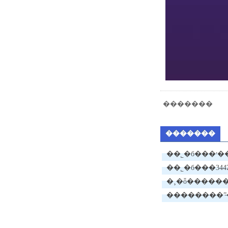
�������
�������
��˾�б���ʳ
��˾�б���344ʡ�
��ʩ����ŀ
�¸�ȫ������ӹ
l1�귴��
��������ˮ̶