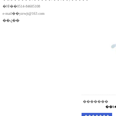
�绰��0514-84605108
e-mail��
yzrwjt@163.com
��վ��
�������
��һ