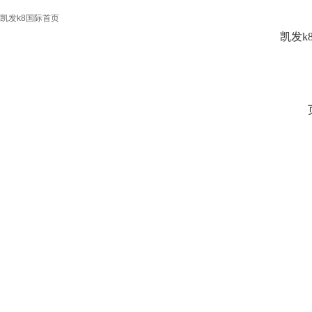
凯发k8国际首页
凯发k