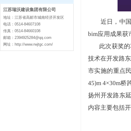
江苏瑞沃建设集团有限公司
contact
地址：江苏省高邮市城南经济开发区
近日
，
中
电话：0514-84607108
传真：0514-84660108
bim
应用成果获
邮箱：
2394925284@qq.com
网址：http://www.rwjtgc.com/
此次获奖的
技术在开发路东
市实施的重点
45)m 4
×
30m
桥
扬州开发路东
内容主要包括开