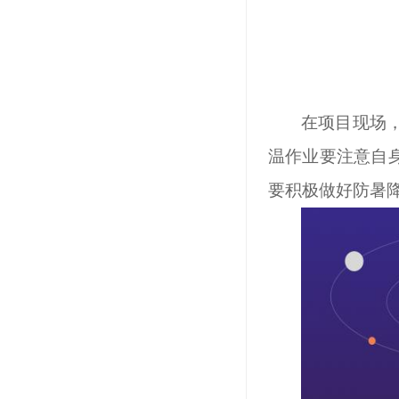
在项目现场
温作业要注意自
要积极做好防暑