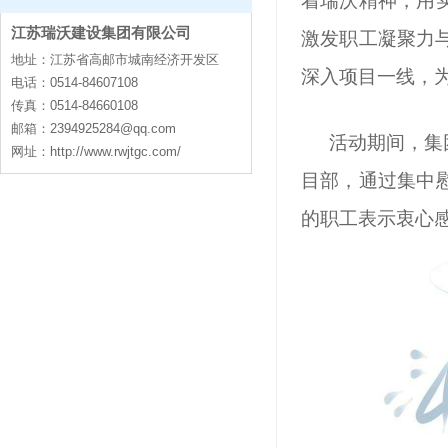
着瑞沃精神，用
江苏瑞沃建设集团有限公司
contact
激发职工凝聚力
地址：江苏省高邮市城南经济开发区
深入项目一线，
电话：0514-84607108
传真：0514-84660108
邮箱：
2394925284@qq.com
活动期间，集
网址：http://www.rwjtgc.com/
目部，通过集中
的职工表示衷心