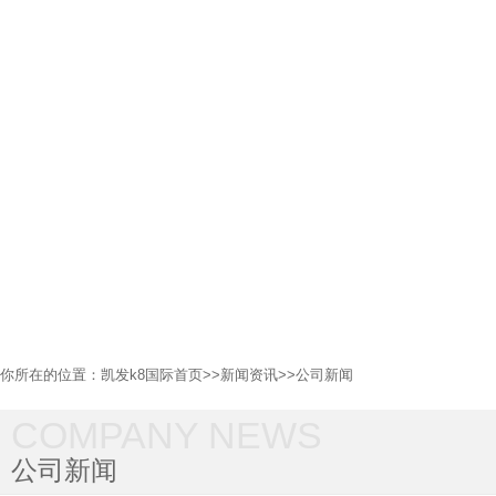
你所在的位置：
凯发k8国际首页
>>
新闻资讯
>>
公司新闻
COMPANY NEWS
公司新闻