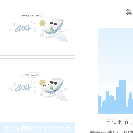
集
三伏时节
凯发k8国际首页的联系方式