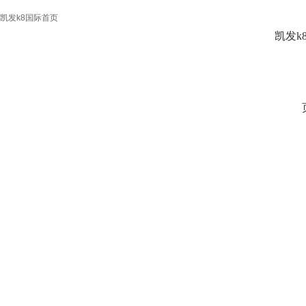
凯发k8国际首页
凯发k