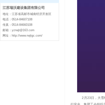
江苏瑞沃建设集团有限公司
contact
地址：江苏省高邮市城南经济开发区
电话：0514-84607108
传真：0514-84660108
邮箱：
yzrwjt@163.com
网址：http://www.rwjtgc.com/
2月23日，大雪
行安全。
集团工会组织