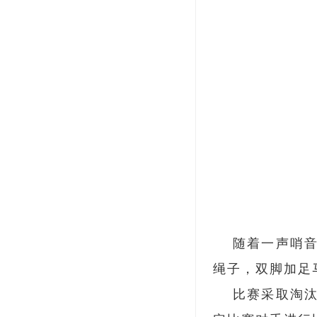
随着一声哨
绳子，双脚加足
比赛采取淘