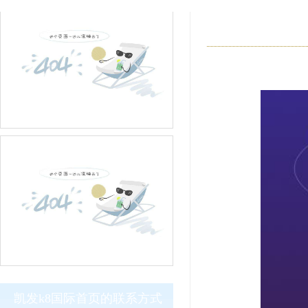
凯发k8国际首页的联系方式