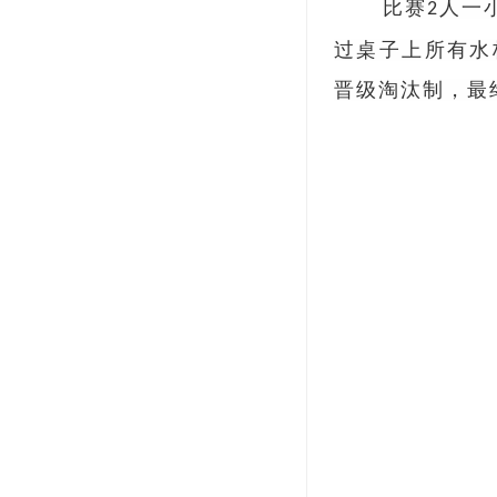
比赛
人一
2
过桌子上所有水
晋级淘汰制，最