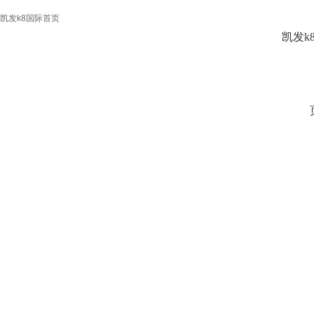
凯发k8国际首页
凯发k