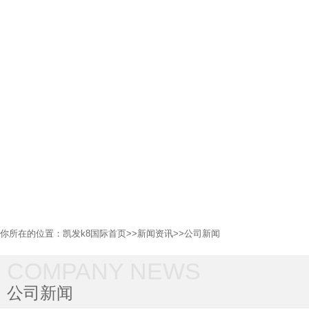
你所在的位置：
凯发k8国际首页
>>
新闻资讯
>>
公司新闻
COMPANY NEWS
公司新闻