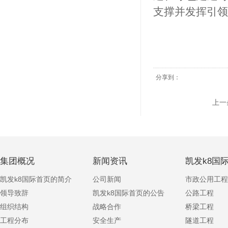
支撑并发挥引领
分享到：
上一
集团概况
新闻资讯
凯发k8国
凯发k8国际首页的简介
公司新闻
市政公用工程
领导致辞
凯发k8国际首页的公告
公路工程
组织结构
战略合作
桥梁工程
工程分布
安全生产
隧道工程