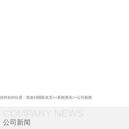
你所在的位置：
凯发k8国际首页
>>
新闻资讯
>>
公司新闻
COMPANY NEWS
公司新闻