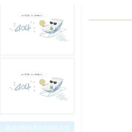
凯发k8国际首页的联系方式