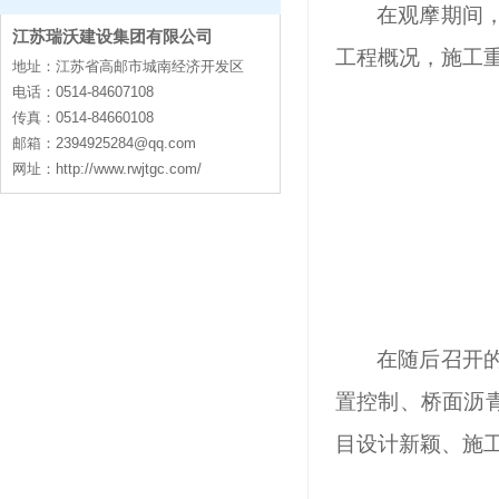
在观摩期间
江苏瑞沃建设集团有限公司
contact
工程概况，施工
地址：江苏省高邮市城南经济开发区
电话：0514-84607108
传真：0514-84660108
邮箱：
2394925284@qq.com
网址：http://www.rwjtgc.com/
在随后召开
置控制、桥面沥
目设计新颖、施