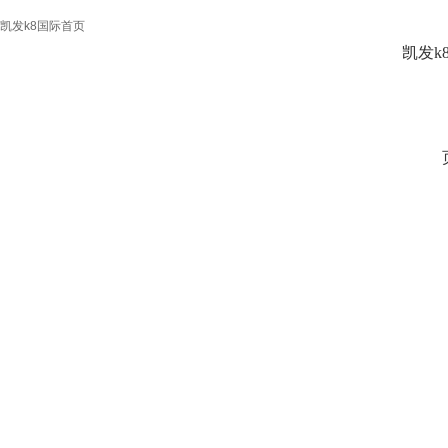
凯发k8国际首页
凯发k