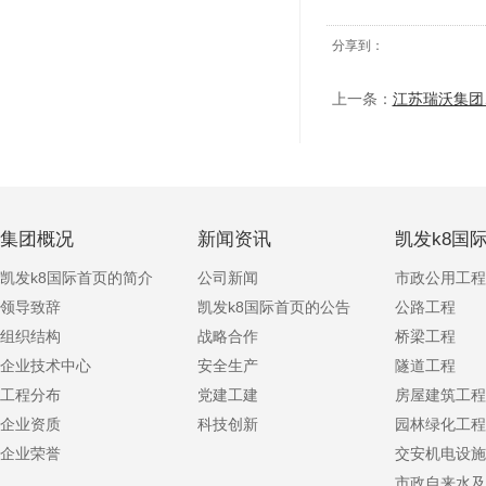
分享到：
上一条：
江苏瑞沃集团
集团概况
新闻资讯
凯发k8国
凯发k8国际首页的简介
公司新闻
市政公用工程
领导致辞
凯发k8国际首页的公告
公路工程
组织结构
战略合作
桥梁工程
企业技术中心
安全生产
隧道工程
工程分布
党建工建
房屋建筑工程
企业资质
科技创新
园林绿化工程
企业荣誉
交安机电设施
市政自来水及