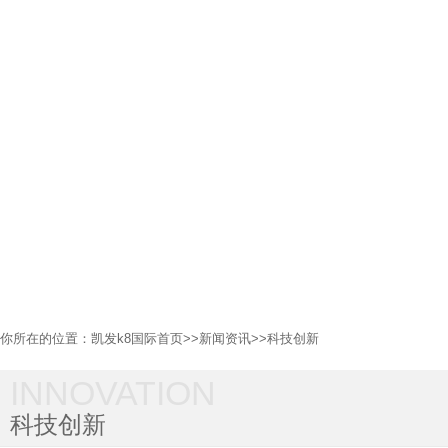
你所在的位置：
凯发k8国际首页
>>
新闻资讯
>>
科技创新
INNOVATION
科技创新