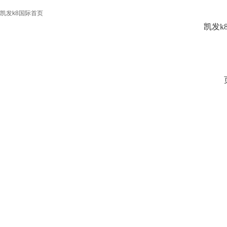
凯发k8国际首页
凯发k