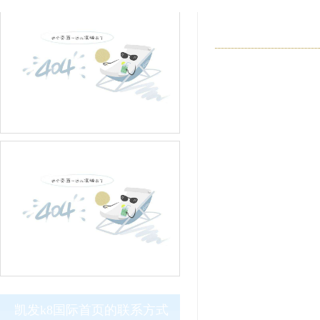
凯发k8国际首页的联系方式