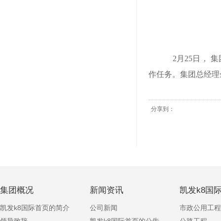
2月25日，
集
作任务。集团总经理
分享到：
集团概况
新闻资讯
凯发k8国
凯发k8国际首页的简介
公司新闻
市政公用工程