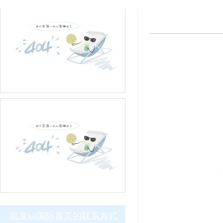
凯发k8国际首页的联系方式