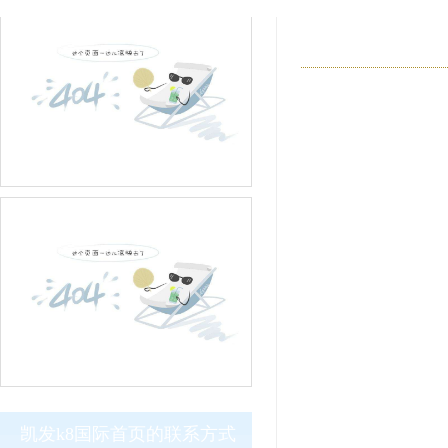
凯发k8国际首页的联系方式