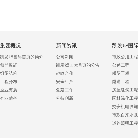
集团概况
新闻资讯
凯发k8国
凯发k8国际首页的简介
公司新闻
市政公用工程
领导致辞
凯发k8国际首页的公告
公路工程
组织结构
战略合作
桥梁工程
工程分布
安全生产
隧道工程
企业资质
党建工作
房屋建筑工程
企业荣誉
科技创新
园林绿化工程
交安机电设施
市政自来水及
道路照明工程